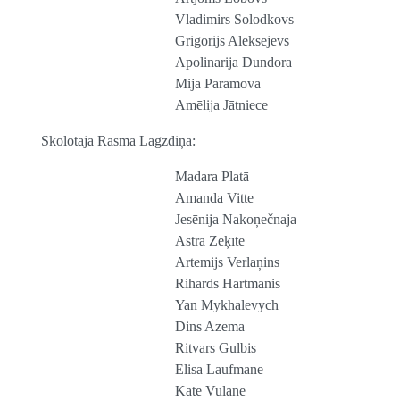
Vladimirs Solodkovs
Grigorijs Aleksejevs
Apolinarija Dundora
Mija Paramova
Amēlija Jātniece
Skolotāja Rasma Lagzdiņa:
Madara Platā
Amanda Vitte
Jesēnija Nakoņečnaja
Astra Zeķīte
Artemijs Verlaņins
Rihards Hartmanis
Yan Mykhalevych
Dins Azema
Ritvars Gulbis
Elisa Laufmane
Kate Vulāne