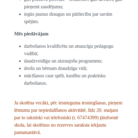
pieņemt zaudējumu;
iegūs jaunus draugus un pārliecību par savām
spējām.
Mēs piedāvājam
darbošanos kvalificētu un atsaucīgu pedagogu
vadībā;
daudzveidīgu un aizraujošu programmu;
drošu un bērnam draudzīgu vidi;
mācīšanos caur spēli, kustību un praktisku
darbošanos.
Ja skolēna vecāki, pēc iesnieguma iesniegšanas, pieņem
lēmumu par nepiedalīšanos aktivitātē, līdz 20. maijam
par to rakstiski vai telefoniski (t. 67474399) jāinformē
skola, lai skolēnus no rezerves saraksta iekļautu
pamatsastāvā
.