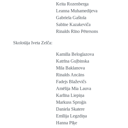
Keita Rozenberga
Leanna Muhamedijeva
Gabriela Gaštola
Sabīne Kazakeviča
Rinalds Rīno Pētersons
Skolotāja Iveta Zelča:
Kamilla Beloglazova
Katrīna Guļbinska
Mila Baklanova
Rinalds Ancāns
Fadejs Blaževičs
Amēlija Mia Lauva
Karlīna Liepiņa
Markuss Sproģis
Daniela Skatere
Emīlija Legzdiņa
Hanna Pīķe