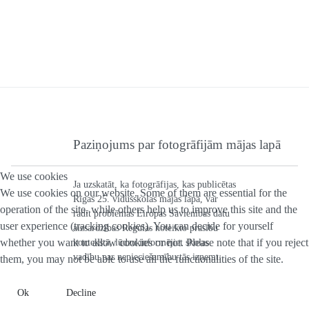
Paziņojums par fotogrāfijām mājas lapā
We use cookies
Ja uzskatāt, ka fotogrāfijas, kas publicētas
We use cookies on our website. Some of them are essential for the
Rīgas 25. vidusskolas mājas lapā, var
operation of the site, while others help us to improve this site and the
radīt problēmas Eiropas Savienības datu
user experience (tracking cookies). You can decide for yourself
aizsardzības Regulas noteikto prasību
whether you want to allow cookies or not. Please note that if you reject
kontekstā, lūdzu informējiet skolas
vadību par nepieciešamību tās izņemt.
them, you may not be able to use all the functionalities of the site.
Ok
Decline