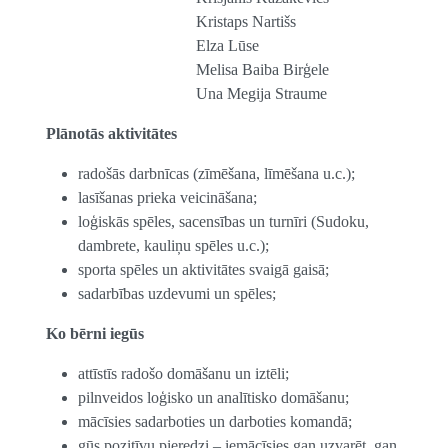
Kristaps Nartišs
Elza Lūse
Melisa Baiba Birģele
Una Megija Straume
Plānotās aktivitātes
radošās darbnīcas (zīmēšana, līmēšana u.c.);
lasīšanas prieka veicināšana;
loģiskās spēles, sacensības un turnīri (Sudoku,
dambrete, kauliņu spēles u.c.);
sporta spēles un aktivitātes svaigā gaisā;
sadarbības uzdevumi un spēles;
Ko bērni iegūs
attīstīs radošo domāšanu un iztēli;
pilnveidos loģisko un analītisko domāšanu;
mācīsies sadarboties un darboties komandā;
gūs pozitīvu pieredzi – iemācīsies gan uzvarēt, gan