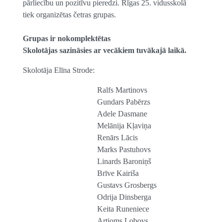
pārliecību un pozitīvu pieredzi. Rīgas 25. vidusskolā
tiek organizētas četras grupas.
Grupas ir nokomplektētas
Skolotājas sazināsies ar vecākiem tuvākajā laikā.
Skolotāja Elīna Strode:
Ralfs Martinovs
Gundars Pabērzs
Adele Dasmane
Melānija Kļaviņa
Renārs Lācis
Marks Pastuhovs
Linards Baroniņš
Brīve Kairiša
Gustavs Grosbergs
Odrija Dinsberga
Keita Runeniece
Artjoms Lobovs