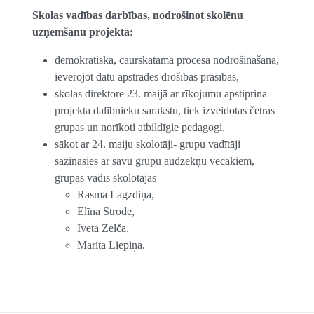
Skolas vadības darbības, nodrošinot skolēnu
uzņemšanu projektā:
demokrātiska, caurskatāma procesa nodrošināšana,
ievērojot datu apstrādes drošības prasības,
skolas direktore 23. maijā ar rīkojumu apstiprina
projekta dalībnieku sarakstu, tiek izveidotas četras
grupas un norīkoti atbildīgie pedagogi,
sākot ar 24. maiju skolotāji- grupu vadītāji
sazināsies ar savu grupu audzēkņu vecākiem,
grupas vadīs skolotājas
Rasma Lagzdiņa,
Elīna Strode,
Iveta Zelča,
Marita Liepiņa.