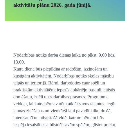
aktivitāšu plānu 2026. gada jūnijā.
Nodarbības notiks darba dienās laika no plkst. 9.00 līdz
13.00.
Katra diena būs piepildīta ar radošām, izzinošām un
kustīgām aktivitātēm. Nodarbības notiks skolas mācību
telpās un teritorijā. Bērni, darbojoties caur spēli un
praktiskām aktivitātēm, iepazīs apkārtējo pasauli, attīstīs
domāšanu, iztēli un sadarbības prasmes. Programma
veidota, lai katrs bērns varētu atklāt savus talantus, iegūt
jaunas zināšanas un vienkārši labi pavadīt laiku drošā,
interesantā un atbalstošā vidē, katram bērnam būs
iespēja iesaistīties atbilstoši savām spējām, gūstot prieku,