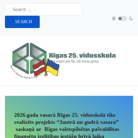
SEARCH
2026.gada vasarā Rīgas 25. vidusskolā tiks
realizēts projekts “Jautrā un gudrā vasara”
saskaņā ar Rīgas valstspilsētas pašvaldības
finansētu izglītības iestāžu brīvā laika