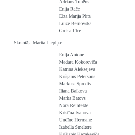
Adrians Tunēns
Enija Rače
Elza Marija Plīta
Luīze Bernovska
Greisa Līce
Skolotāja Marita Liepiņa:
Enija Antone
Madara Kokoreviča
Katrīna Aleksejeva
Krišjānis Pētersons
Markuss Spredis
Iliana Baikova
Marks Batovs
Nora Reinfelde
Kristīna Ivanova
Undīne Hermane
Izabella Smeltere
Krišjānis Kazakevičs