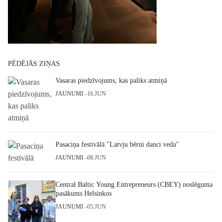
PĒDĒJĀS ZIŅAS
Vasaras piedzīvojums, kas paliks atmiņā
JAUNUMI
16.JUN
Pasaciņa festivālā "Latvju bērni danci veda"
JAUNUMI
08.JUN
Central Baltic Young Entrepreneurs (CBEY) noslēguma
pasākums Helsinkos
JAUNUMI
05.JUN