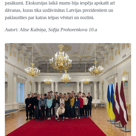
pasākumi. Ekskursijas laikā mums bija iespēja apskatīt arī
dāvanas, kuras tika uzdāvinātas Latvijas prezidentiem un
paklausīties par katras telpas vēsturi un nozīmi.
Autori: Alise Kalniņa, Sofija Prohorenkova 10.a