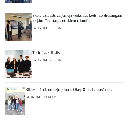
Skolā uzlauzts uzņēmēja veiksmes kods: no drosmīgām
idejām līdz starptautiskiem triumfiem
JAUNUMI
05.JUN
TechTrack fināls
JAUNUMI
02.JUN
Bildes mūsdienu deju grupas Okey 8. maija pasākuma
JAUNUMI
11.MAY