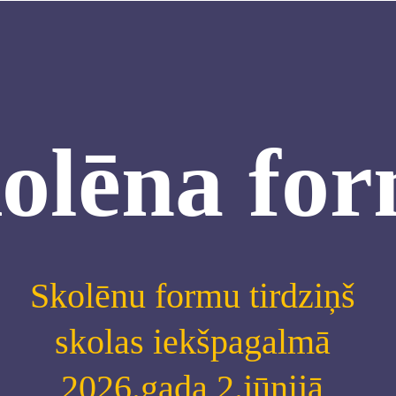
olēna fo
Skolēnu formu tirdziņš
skolas iekšpagalmā
2026.gada 2.jūnijā