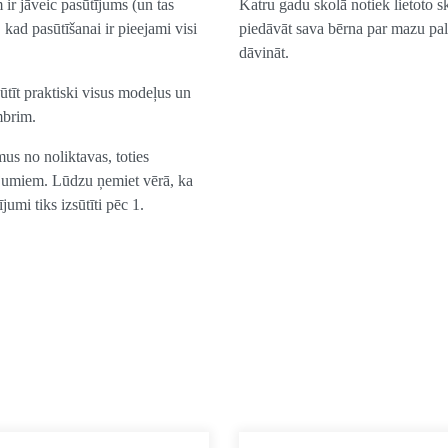
ir jāveic pasūtījums (un tas
Katru gadu skolā notiek lietoto s
 kad pasūtīšanai ir pieejami visi
piedāvāt sava bērna par mazu pa
dāvināt.
sūtīt praktiski visus modeļus un
mbrim.
mus no noliktavas, toties
dājumiem. Lūdzu ņemiet vērā, ka
jumi tiks izsūtīti pēc 1.