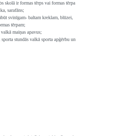
bs skolā ir formas tērps vai formas tērpa
aka, sarafāns;
būt svinīgam- baltam kreklam, blūzei,
ormas tērpam;
lā valkā maiņas apavus;
ai sporta stundās valkā sporta apģērbu un