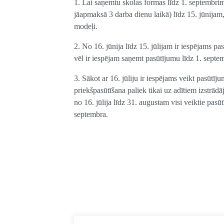
1. Lai saņemtu skolas formas līdz 1. septembrim 
jāapmaksā 3 darba dienu laikā) līdz 15. jūnijam,
modeļi.
2. No 16. jūnija līdz 15. jūlijam ir iespējams pa
vēl ir iespējam saņemt pasūtījumu līdz 1. septe
3. Sākot ar 16. jūliju ir iespējams veikt pasūtīju
priekšpasūtīšana paliek tikai uz adītiem izstrā
no 16. jūlija līdz 31. augustam visi veiktie pasūtī
septembra.