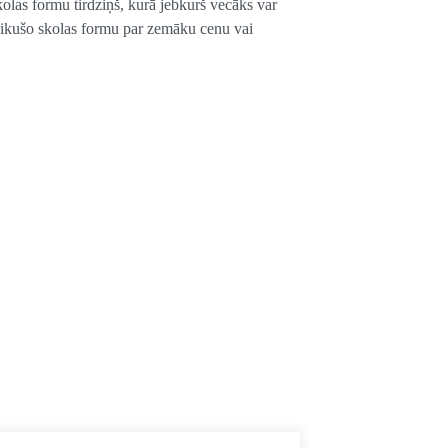
kolas formu tirdziņš, kurā jebkurš vecāks var
likušo skolas formu par zemāku cenu vai