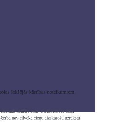
kolas Iekšējās kārtības noteikumiem
formāli lietišķo stilu- skolā ierodas tīrās,
apģērba nav cilvēka cieņu aizskarošu uzrakstu