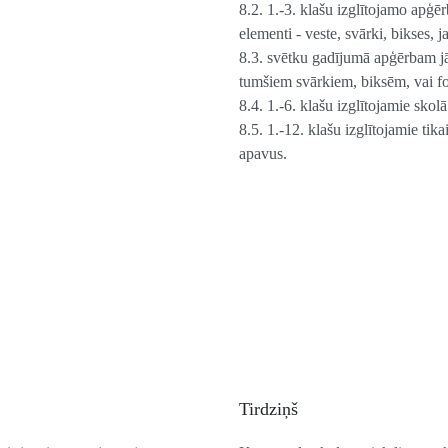
8.2. 1.-3. klašu izglītojamo apģēr
elementi - veste, svārki, bikses, j
8.3. svētku gadījumā apģērbam jā
tumšiem svārkiem, biksēm, vai f
8.4. 1.-6. klašu izglītojamie sko
8.5. 1.-12. klašu izglītojamie tik
apavus.
Tirdziņš