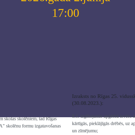
17:00
Izraksts no Rīgas 25. viduss
(30.08.2023.):
8.1. izglītojamie apģērbā ievēro ne
em skolas skolēniem, tad Rīgas
kārtīgās, pieklājīgās drēbēs, uz 
" skolēnu formu izgatavošanas
un zīmējumu;