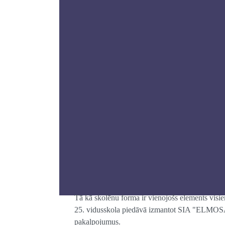
Tā kā skolēnu forma ir vienojošs elements visi
25. vidusskola piedāvā izmantot SIA "ELMOSA
pakalpojumus.