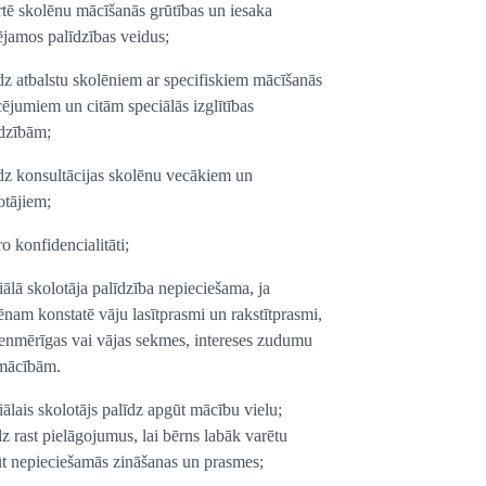
rtē skolēnu mācīšanās grūtības un iesaka
ējamos palīdzības veidus;
dz atbalstu skolēniem ar specifiskiem mācīšanās
cējumiem un citām speciālās izglītības
dzībām;
dz konsultācijas skolēnu vecākiem un
otājiem;
ro konfidencialitāti;
iālā skolotāja palīdzība nepieciešama, ja
ēnam konstatē vāju lasītprasmi un rakstītprasmi,
enmērīgas vai vājas sekmes, intereses zudumu
mācībām.
iālais skolotājs palīdz apgūt mācību vielu;
dz rast pielāgojumus, lai bērns labāk varētu
t nepieciešamās zināšanas un prasmes;