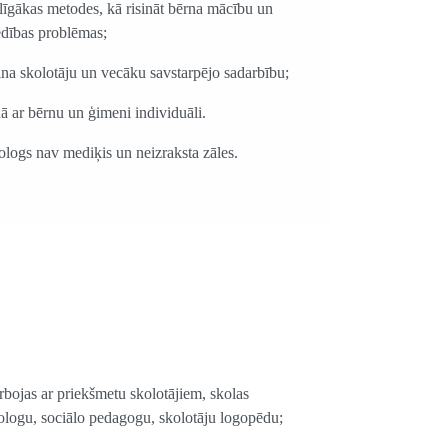
līgākas metodes, kā risināt bērna mācību un
dības problēmas;
ina skolotāju un vecāku savstarpējo sadarbību;
dā ar bērnu un ģimeni individuāli.
ologs nav mediķis un neizraksta zāles.
rbojas ar priekšmetu skolotājiem, skolas
ologu, sociālo pedagogu, skolotāju logopēdu;