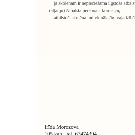
ja skolēnam ir nepieciešama ilgstoša atbalsta
(atļauju) Atbalsta personāla komisijai;
atbilstoši skolēna individuālajām vajadzībām
Irīda Morozova
105.kab., tel. 67474394