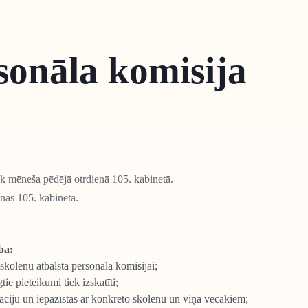
sonāla komisija
k mēneša pēdējā otrdienā 105. kabinetā.
enās 105. kabinetā.
ba:
kolēnu atbalsta personāla komisijai;
e pieteikumi tiek izskatīti;
āciju un iepazīstas ar konkrēto skolēnu un viņa vecākiem;