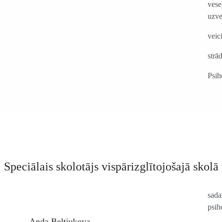
vese
uzve
veic
strā
Psih
Speciālais skolotājs vispārizglītojošajā skolā
sada
psih
Anda Beļtjukova