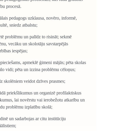
bu procesā.
ālais pedagogs uzklausa, novēro, informē,
ultē, sniedz atbalstu;
rtē problēmu un palīdz to risināt; sekmē
ēnu, vecāku un skolotāju savstarpējās
rbības iespējas;
epieciešams, apmeklē ģimeni mājās; pēta skolas
ālo vidi; pēta un izzina problēmu cēloņus;
dz skolēniem veidot dzīves prasmes;
rādā priekšlikumus un organizē profilaktiskus
kumus, lai novērstu vai ierobežotu atkarību un
du problēmu izplatību skolā;
dinē un sadarbojas ar citu institūciju
iālistiem;