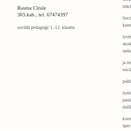
mācī
Rasma Cīrule
303.kab., tel. 67474397
Soci
kons
sociālā pedagoģe 1.-12. klasēm
izvē
skol
sada
ja n
soci
palī
izst
pasā
dažā
koor
spec