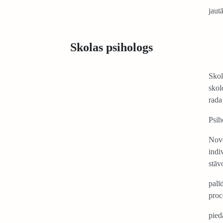
jaut
Skolas psihologs
Skol
skol
rada
Psih
Novē
indi
stāv
palīd
proc
pied