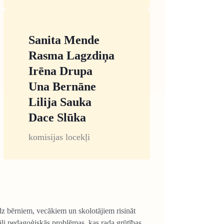
Sanita Mende
Rasma Lagzdiņa
Irēna Drupa
Una Bernāne
Lilija Sauka
Dace Slūka
komisijas locekļi
dz bērniem, vecākiem un skolotājiem risināt
āli pedagoģiskās problēmas, kas rada grūtības