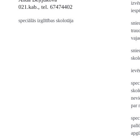
izvē
021.kab., tel. 67474402
iesp
speciālās izglītības skolotāja
snie
trau
vaja
snie
skol
ievē
spec
skol
nevi
par 
spec
palī
apgū