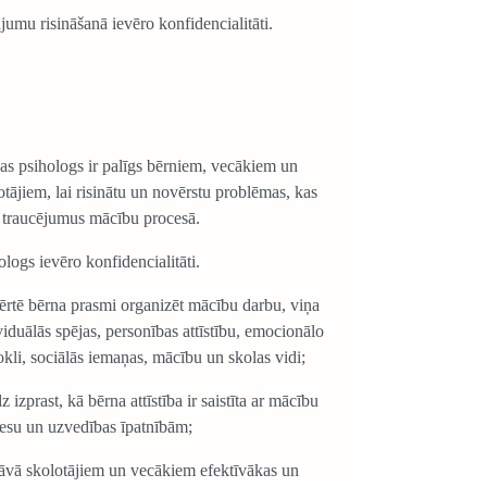
ājumu risināšanā ievēro konfidencialitāti.
as psihologs ir palīgs bērniem, vecākiem un
otājiem, lai risinātu un novērstu problēmas, kas
 traucējumus mācību procesā.
ologs ievēro konfidencialitāti.
rtē bērna prasmi organizēt mācību darbu, viņa
viduālās spējas, personības attīstību, emocionālo
okli, sociālās iemaņas, mācību un skolas vidi;
z izprast, kā bērna attīstība ir saistīta ar mācību
esu un uzvedības īpatnībām;
āvā skolotājiem un vecākiem efektīvākas un