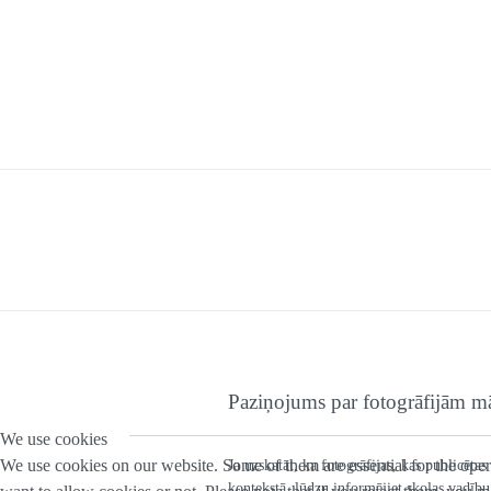
Paziņojums par fotogrāfijām mā
We use cookies
We use cookies on our website. Some of them are essential for the opera
Ja uzskatāt, ka fotogrāfijas, kas publicēt
kontekstā, lūdzu informējiet skolas vadību