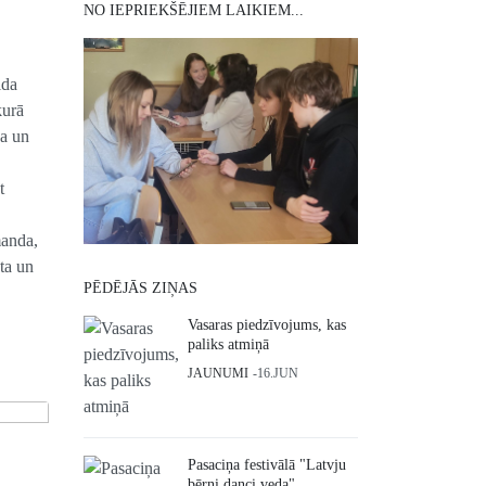
NO IEPRIEKŠĒJIEM LAIKIEM...
lda
kurā
a un
t
manda,
ta un
PĒDĒJĀS ZIŅAS
Vasaras piedzīvojums, kas
paliks atmiņā
JAUNUMI
16.JUN
Pasaciņa festivālā "Latvju
bērni danci veda"