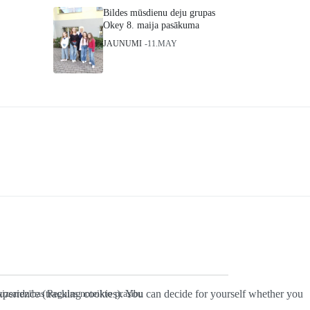
Bildes mūsdienu deju grupas
Okey 8. maija pasākuma
JAUNUMI
11.MAY
 experience (tracking cookies). You can decide for yourself whether you
 aizsardzības Regulas noteikto prasību