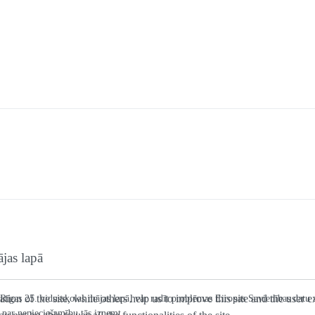
jas lapā
tion of the site, while others help us to improve this site and the user
as Rīgas 25. vidusskolas mājas lapā, var radīt problēmas Eiropas Savienības datu
 par nepieciešamību tās izņemt.