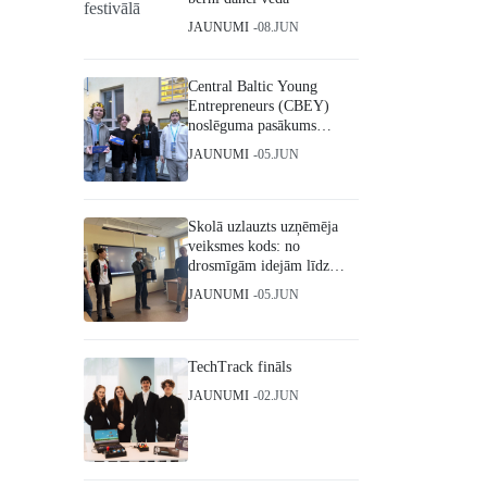
JAUNUMI
08.JUN
Central Baltic Young
Entrepreneurs (CBEY)
noslēguma pasākums
Helsinkos
JAUNUMI
05.JUN
Skolā uzlauzts uzņēmēja
veiksmes kods: no
drosmīgām idejām līdz
starptautiskiem triumfiem
JAUNUMI
05.JUN
TechTrack fināls
JAUNUMI
02.JUN