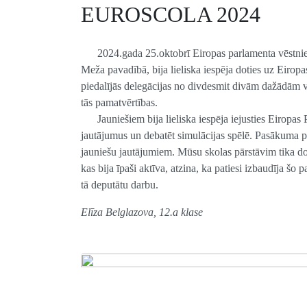
EUROSCOLA 2024
2024.gada 25.oktobrī Eiropas parlamenta vēstnieku
Meža pavadībā, bija lieliska iespēja doties uz Ei
piedalījās delegācijas no divdesmit divām dažādā
tās pamatvērtības.
Jauniešiem bija lieliska iespēja iejusties Eiropas 
jautājumus un debatēt simulācijas spēlē. Pasākuma p
jauniešu jautājumiem. Mūsu skolas pārstāvim tika do
kas bija īpaši aktīva, atzina, ka patiesi izbaudīja 
tā deputātu darbu.
Elīza Belglazova, 12.a klase