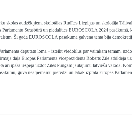
 skolas audzēkņiem, skolotājas Rudītes Liepiņas un skolotāja Tāliva
ropas Parlamentu Strasbūrā un piedalīties EUROSCOLA 2024 pasākumā, 
m valstīm. Šī gada EUROSCOLA pasākumā galvenā tēma bija demokrātij
Parlamenta deputātu lomā – izteikt viedokļus par vairākām tēmām, uzdo
irmajā daļā Eiropas Parlamenta viceprezidents Roberts Zīle atbildēja uz
ta arī īpaša iespēja uzdot Zīles kungam jautājumu latviešu valodā. Ko
šo pasākumu, guva neatņemamu pieredzi un labāk izprata Eiropas Parlamen