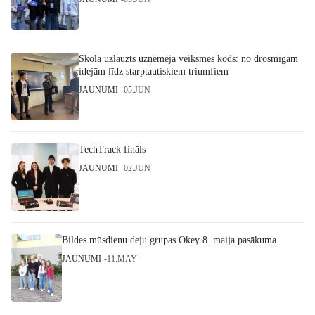
Skolā uzlauzts uzņēmēja veiksmes kods: no drosmīgām
idejām līdz starptautiskiem triumfiem
JAUNUMI
05.JUN
TechTrack fināls
JAUNUMI
02.JUN
Bildes mūsdienu deju grupas Okey 8. maija pasākuma
JAUNUMI
11.MAY