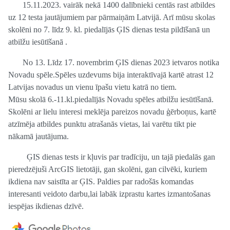
15.11.2023. vairāk nekā 1400 dalībnieki centās rast atbildes
uz 12 testa jautājumiem par pārmaiņām Latvijā. Arī mūsu skolas
skolēni no 7. līdz 9. kl. piedalījās ĢIS dienas testa pildīšanā un
atbilžu iesūtīšanā .
No 13. Līdz 17. novembrim ĢIS dienas 2023 ietvaros notika
Novadu spēle.Spēles uzdevums bija interaktīvajā kartē atrast 12
Latvijas novadus un vienu īpašu vietu katrā no tiem.
Mūsu skolā 6.-11.kl.piedalījās Novadu spēles atbilžu iesūtīšanā.
Skolēni ar lielu interesi meklēja pareizos novadu ģērboņus, kartē
atzīmēja atbildes punktu atrašanās vietas, lai varētu tikt pie
nākamā jautājuma.
ĢIS dienas tests ir kļuvis par tradīciju, un tajā piedalās gan
pieredzējuši ArcGIS lietotāji, gan skolēni, gan cilvēki, kuriem
ikdiena nav saistīta ar ĢIS. Paldies par radošās komandas
interesanti veidoto darbu,lai labāk izprastu kartes izmantošanas
iespējas ikdienas dzīvē.