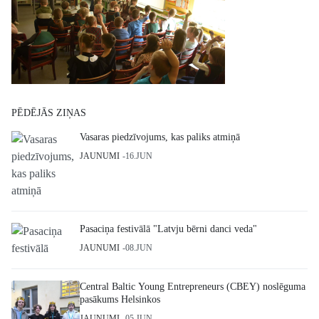
PĒDĒJĀS ZIŅAS
Vasaras piedzīvojums, kas paliks atmiņā
JAUNUMI
16.JUN
Pasaciņa festivālā "Latvju bērni danci veda"
JAUNUMI
08.JUN
Central Baltic Young Entrepreneurs (CBEY) noslēguma
pasākums Helsinkos
JAUNUMI
05.JUN