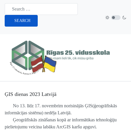
SEARCH
ĢIS dienas 2023 Latvijā
No 13. līdz 17. novembrim norisinājās ĢIS(ģeogrāfiskās
informācijas sistēma) nedēļa Latvijā.
Ģeogrāfiskās zināšanas kopā ar informātikas tehnoloģiju
pielietojumu veicina labāku ArcGIS karšu apguvi.