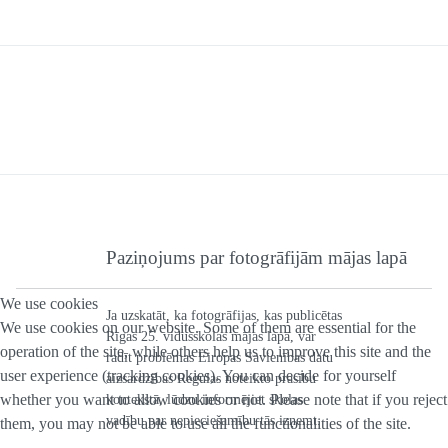
Paziņojums par fotogrāfijām mājas lapā
We use cookies
Ja uzskatāt, ka fotogrāfijas, kas publicētas
We use cookies on our website. Some of them are essential for the
Rīgas 25. vidusskolas mājas lapā, var
operation of the site, while others help us to improve this site and the
radīt problēmas Eiropas Savienības datu
user experience (tracking cookies). You can decide for yourself
aizsardzības Regulas noteikto prasību
whether you want to allow cookies or not. Please note that if you reject
kontekstā, lūdzu informējiet skolas
vadību par nepieciešamību tās izņemt.
them, you may not be able to use all the functionalities of the site.