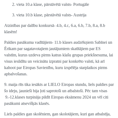
2. vieta 10.a klase, pārstāvētā valsts- Portugāle
3. vieta 10.b klase, pārstāvētā valsts- Austrija
Atzinības par dalību konkursā- 4.b, 4.c, 6.a, 6.b, 7.b, 8.a, 8.b
klasēm!
Paldies pasākuma vadītājiem- 11.b klases audzēkņiem Sabīnei un
Ērikam par sagatavotajiem jautājumiem skatītājiem par ES
valstīm, kurus uzdeva pirms katras klašu grupas priekšnesuma, lai
visus iesildītu un veicinātu izpratni par konkrēto valsti, kā arī
kahoot par Eiropas Savienību, kuru izspēlēja starplaikos pirms
apbalvošanas.
9. maija rīts tika iesākts ar LIELO Eiropas stundu, liels paldies par
šo ideju, jaunieši bija ļoti saprotoši un atbalstoši. Pēc tam visas
9.-12.klases turpināja pildīt Eiropas eksāmenu 2024 un vēl citi
pasākumi atsevišķās klasēs.
Liels paldies gan skolēniem, gan skolotājiem, kuri gan atbalstīja,