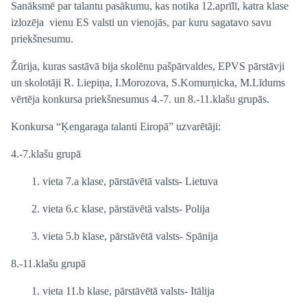
Sanāksmē par talantu pasākumu, kas notika 12.aprīlī, katra klase
izlozēja vienu ES valsti un vienojās, par kuru sagatavo savu
priekšnesumu.
Žūrija, kuras sastāvā bija skolēnu pašpārvaldes, EPVS pārstāvji
un skolotāji R. Liepiņa, I.Morozova, S.Komurņicka, M.Līdums
vērtēja konkursa priekšnesumus 4.-7. un 8.-11.klašu grupās.
Konkursa “Ķengaraga talanti Eiropā” uzvarētāji:
4.-7.klašu grupā
1. vieta 7.a klase, pārstāvētā valsts- Lietuva
2. vieta 6.c klase, pārstāvētā valsts- Polija
3. vieta 5.b klase, pārstāvētā valsts- Spānija
8.-11.klašu grupā
1. vieta 11.b klase, pārstāvētā valsts- Itālija