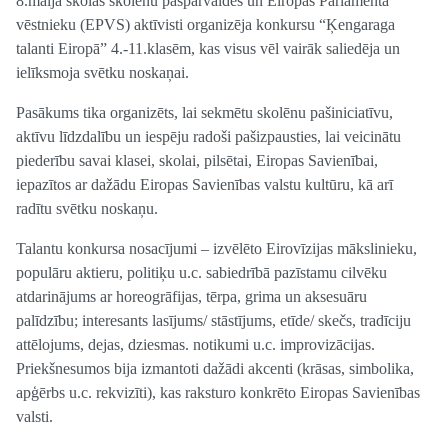
8.maijā skolas skolēnu pašpārvaldes un Eiropas Parlamenta
vēstnieku (EPVS) aktīvisti organizēja konkursu “Ķengaraga
talanti Eiropā” 4.-11.klasēm, kas visus vēl vairāk saliedēja un
ielīksmoja svētku noskaņai.
Pasākums tika organizēts, lai sekmētu skolēnu pašiniciatīvu,
aktīvu līdzdalību un iespēju radoši pašizpausties, lai veicinātu
piederību savai klasei, skolai, pilsētai, Eiropas Savienībai,
iepazītos ar dažādu Eiropas Savienības valstu kultūru, kā arī
radītu svētku noskaņu.
Talantu konkursa nosacījumi – izvēlēto Eirovīzijas mākslinieku,
populāru aktieru, politiķu u.c. sabiedrībā pazīstamu cilvēku
atdarinājums ar horeogrāfijas, tērpa, grima un aksesuāru
palīdzību; interesants lasījums/ stāstījums, etīde/ skečs, tradīciju
attēlojums, dejas, dziesmas. notikumi u.c. improvizācijas.
Priekšnesumos bija izmantoti dažādi akcenti (krāsas, simbolika,
apģērbs u.c. rekvizīti), kas raksturo konkrēto Eiropas Savienības
valsti.