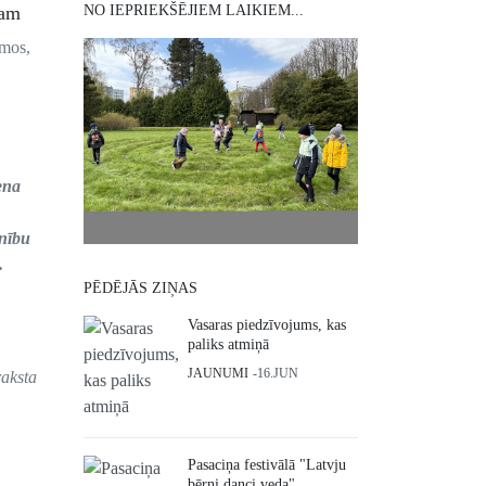
dam
NO IEPRIEKŠĒJIEM LAIKIEM...
amos,
iena
inību
.
PĒDĒJĀS ZIŅAS
Vasaras piedzīvojums, kas
paliks atmiņā
JAUNUMI
16.JUN
raksta
Pasaciņa festivālā "Latvju
bērni danci veda"