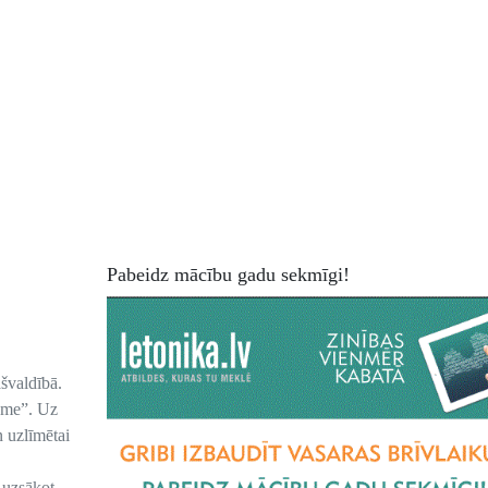
Pabeidz mācību gadu sekmīgi!
ašvaldībā.
ksme”. Uz
n uzlīmētai
 uzsākot