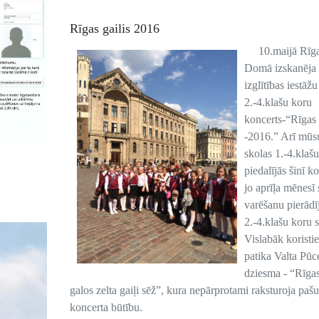
Rīgas gailis 2016
10.maijā Rīg
Domā izskanēja
izglītības iestāžu
2.-4.klašu koru
koncerts-“Rīgas 
-2016.” Arī mūs
skolas 1.-4.klašu
piedalījās šinī k
jo aprīļa mēnesī
varēšanu pierādī
2.-4.klašu koru s
Vislabāk koristi
patika Valta Pūc
dziesma - “Rīgas
galos zelta gaiļi sēž”, kura nepārprotami raksturoja pašu
koncerta būtību.