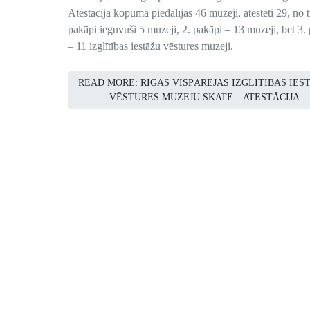
Atestācijā kopumā piedalījās 46 muzeji, atestēti 29, no 
pakāpi ieguvuši 5 muzeji, 2. pakāpi – 13 muzeji, bet 3.
– 11 izglītības iestāžu vēstures muzeji.
READ MORE: RĪGAS VISPĀRĒJĀS IZGLĪTĪBAS IES
VĒSTURES MUZEJU SKATE – ATESTĀCIJA