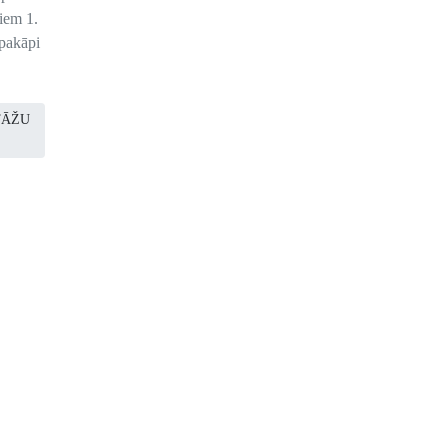
tiem 1.
 pakāpi
TĀŽU