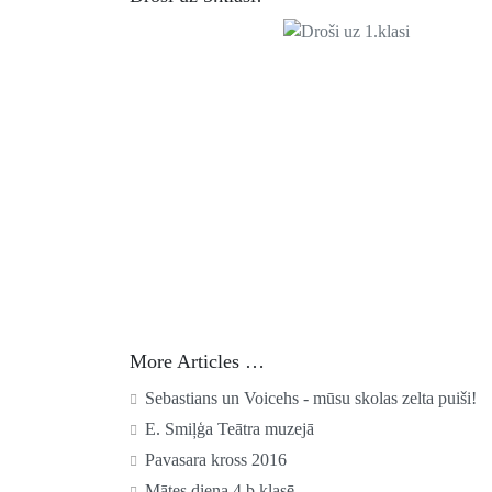
More Articles …
Sebastians un Voicehs - mūsu skolas zelta puiši!
E. Smiļģa Teātra muzejā
Pavasara kross 2016
Mātes diena 4.b klasē