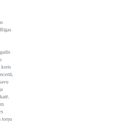
as
 Rīgas
gailis
u
 koris
oncertā,
 savu
ja
katē.
em
es
 torņu