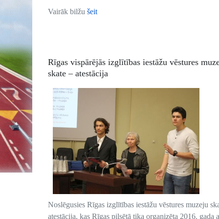
Vairāk bilžu
šeit
Rīgas vispārējās izglītības iestāžu vēstures muz
skate – atestācija
Noslēgusies Rīgas izglītības iestāžu vēstures muzeju sk
atestācija, kas Rīgas pilsētā tika organizēta 2016. gada ap