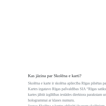
Kas jāzina par Skolēna e karti?
Skolēna e karte ir skolēna apliecība Rīgas pilsētas p
Kartes izgatavo Rīgas pašvaldības SIA “Rīgas sati
kartes jābūt izglītības iestādes direktora parakstam u
hologrammai ar klases numuru.
Jaunas Skolēna
e kartes
obligāti jāsaņem skolēniem,