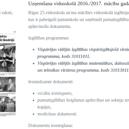
Uzņemšana vidusskolā 2016./2017. mācību ga
 raksti,
Rīgas 25.vidusskola aicina mācīties vidusskolā izglītoj
kas ir pabeiguši pamatskolu un saņēmuši pamatizglītību
apliecinošu dokumentu.
Izglītības programmas:
Vispārējas vidējās izglītības vispārizglītojošā virz
programma, kods 31011011.
Vispārējas vidējās izglītības matemātikas, dabasz
un tehnikas virziena programma, kods 31013011
Iesniedzamie dokumenti:
vecāku iesniegums,
pamatizglītības beigšanas apliecības un sekmju iz
kopijas,
medicīnas dokumenti.
Dokumentu iesniegšana: