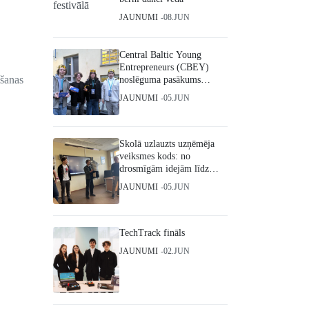
JAUNUMI
08.JUN
Central Baltic Young
Entrepreneurs (CBEY)
mšanas
noslēguma pasākums
Helsinkos
JAUNUMI
05.JUN
Skolā uzlauzts uzņēmēja
veiksmes kods: no
drosmīgām idejām līdz
starptautiskiem triumfiem
JAUNUMI
05.JUN
TechTrack fināls
JAUNUMI
02.JUN